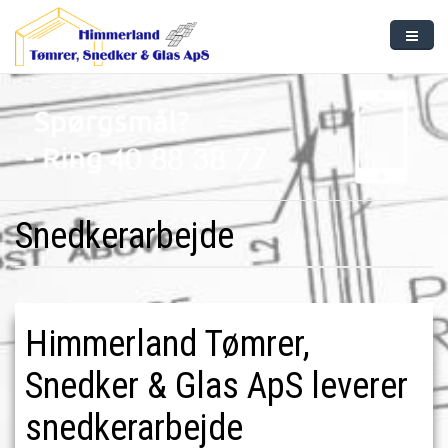
Gå til hovedindhold
Forside
Tømrerarbejde
Snedkerarbejde
Glas
Snedkerarbejde
Referencer
Kontakt
​Himmerland Tømrer,
Snedker & Glas ApS leverer
snedkerarbejde