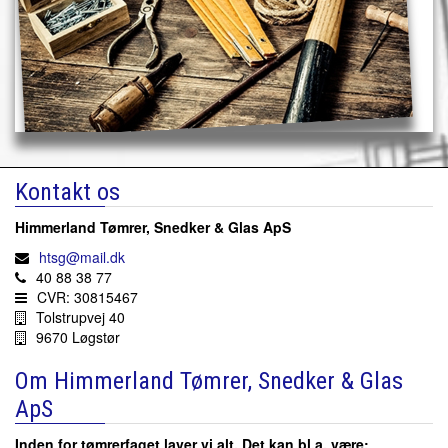
Kontakt os
Himmerland Tømrer, Snedker & Glas ApS
htsg@mail.dk
40 88 38 77
CVR: 30815467
Tolstrupvej 40
9670 Løgstør
Om Himmerland Tømrer, Snedker & Glas
ApS
​Inden for tømrerfaget laver vi alt. Det kan bl.a. være: