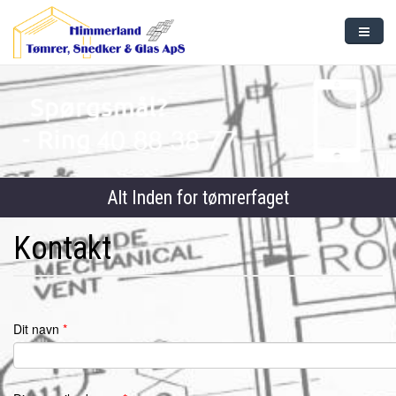
Gå til hovedindhold
Forside
Tømrerarbejde
Snedkerarbejde
Glas
Alt ​Inden for tømrerfaget
Referencer
Kontakt
Kontakt
Dit navn
*